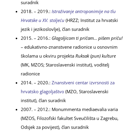
suradnik
2018. – 2019.:
Istraživanje antroponimije na tlu
Hrvatske u XV. stoljeću
(HRZZ; Institut za hrvatski
jezik i jezikoslovlje), član suradnik
2015. – 2016.:
Glagoljicom ti pričam… pišem priču!
– edukativno-znanstvene radionice u osnovnim
školama u okviru projekta
Ruksak (pun) kulture
(MK, MZOS; Staroslavenski institut), voditelj
radionice
2014. – 2020.:
Znanstveni centar izvrsnosti za
hrvatsko glagoljaštvo
(MZO, Staroslavenski
institut), član suradnik
2007. – 2012.: Monummenta mediaevalia varia
(MZOS, Filozofski fakultet Sveučilišta u Zagrebu,
Odsjek za povijest), član suradnik