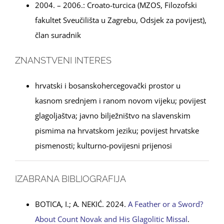
2004. – 2006.: Croato-turcica (MZOS, Filozofski
fakultet Sveučilišta u Zagrebu, Odsjek za povijest),
član suradnik
ZNANSTVENI INTERES
hrvatski i bosanskohercegovački prostor u
kasnom srednjem i ranom novom vijeku; povijest
glagoljaštva; javno bilježništvo na slavenskim
pismima na hrvatskom jeziku; povijest hrvatske
pismenosti; kulturno-povijesni prijenosi
IZABRANA BIBLIOGRAFIJA
BOTICA, I.; A. NEKIĆ. 2024.
A Feather or a Sword?
About Count Novak and His Glagolitic Missal
.