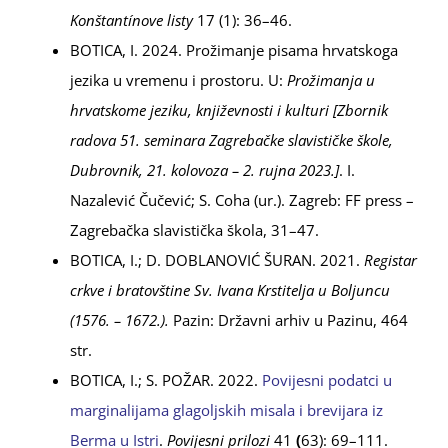
Konštantínove listy
17 (1): 36–46.
BOTICA, I. 2024. Prožimanje pisama hrvatskoga
jezika u vremenu i prostoru. U:
Prožimanja u
hrvatskome jeziku, književnosti i kulturi
[Zbornik
radova 51. seminara Zagrebačke slavističke škole,
Dubrovnik, 21. kolovoza – 2. rujna 2023.]
. I.
Nazalević Čučević; S. Coha (ur.). Zagreb: FF press –
Zagrebačka slavistička škola, 31–47.
BOTICA, I.; D. DOBLANOVIĆ ŠURAN. 2021.
Registar
crkve i bratovštine Sv. Ivana Krstitelja u Boljuncu
(1576. – 1672.)
.
Pazin: Državni arhiv u Pazinu, 464
str.
BOTICA, I.; S. POŽAR. 2022.
Povijesni podatci u
marginalijama glagoljskih misala i brevijara iz
Berma u Istri
.
Povijesni prilozi
41
(
63): 69–111.