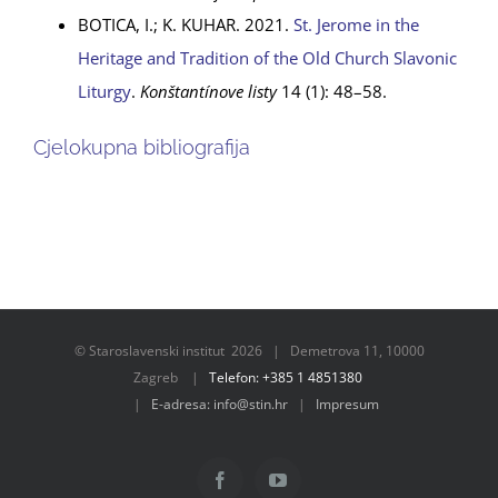
BOTICA, I.; K. KUHAR. 2021.
St. Jerome in the
Heritage and Tradition of the Old Church Slavonic
Liturgy
.
Konštantínove listy
14 (1): 48–58.
Cjelokupna bibliografija
© Staroslavenski institut
2026 | Demetrova 11, 10000
Zagreb |
Telefon: +385 1 4851380
|
E-adresa: info@stin.hr
|
Impresum
Facebook
YouTube