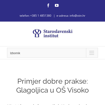
Skip
Facebook
YouTube
to
telefon: +385 1 4851380
|
e-adresa: info@stin.hr
content
Izbornik
Primjer dobre prakse:
Glagoljica u OŠ Visoko