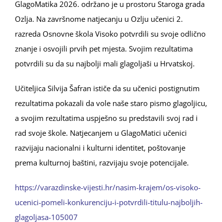
GlagoMatika 2026. održano je u prostoru Staroga grada
Ozlja. Na završnome natjecanju u Ozlju učenici 2.
razreda Osnovne škola Visoko potvrdili su svoje odlično
znanje i osvojili prvih pet mjesta. Svojim rezultatima
potvrdili su da su najbolji mali glagoljaši u Hrvatskoj.
Učiteljica Silvija Šafran ističe da su učenici postignutim
rezultatima pokazali da vole naše staro pismo glagoljicu,
a svojim rezultatima uspješno su predstavili svoj rad i
rad svoje škole. Natjecanjem u GlagoMatici učenici
razvijaju nacionalni i kulturni identitet, poštovanje
prema kulturnoj baštini, razvijaju svoje potencijale.
https://varazdinske-vijesti.hr/nasim-krajem/os-visoko-
ucenici-pomeli-konkurenciju-i-potvrdili-titulu-najboljih-
glagoljasa-105007