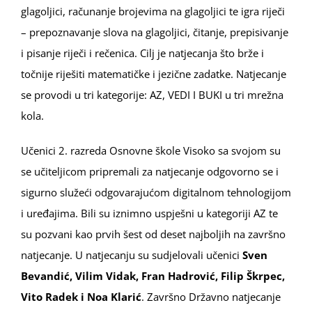
glagoljici, računanje brojevima na glagoljici te igra riječi
– prepoznavanje slova na glagoljici, čitanje, prepisivanje
i pisanje riječi i rečenica. Cilj je natjecanja što brže i
točnije riješiti matematičke i jezične zadatke. Natjecanje
se provodi u tri kategorije: AZ, VEDI I BUKI u tri mrežna
kola.
Učenici 2. razreda Osnovne škole Visoko sa svojom su
se učiteljicom pripremali za natjecanje odgovorno se i
sigurno služeći odgovarajućom digitalnom tehnologijom
i uređajima. Bili su iznimno uspješni u kategoriji AZ te
su pozvani kao prvih šest od deset najboljih na završno
natjecanje. U natjecanju su sudjelovali učenici
Sven
Bevandić, Vilim Vidak, Fran Hadrović, Filip Škrpec,
Vito Radek i Noa Klarić
. Završno Državno natjecanje