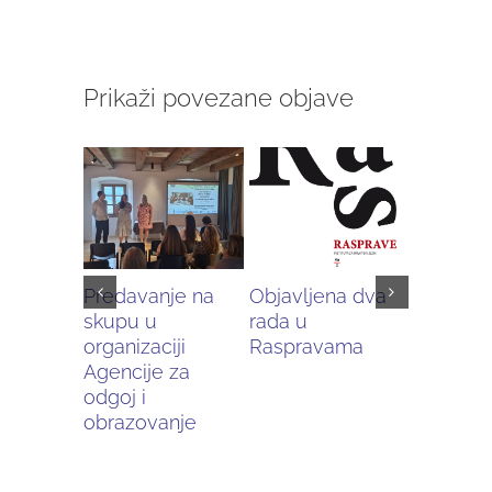
Prikaži povezane objave
Predavanje na
Objavljena dva
Tromjes
skupu u
rada u
usavrša
organizaciji
Raspravama
Sveučili
Agencije za
Götebor
odgoj i
obrazovanje