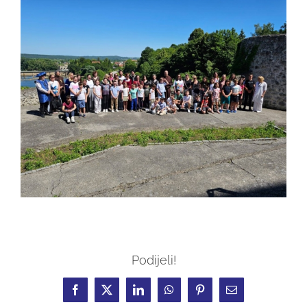
Podijeli!
Facebook
X
LinkedIn
WhatsApp
Pinterest
Email: