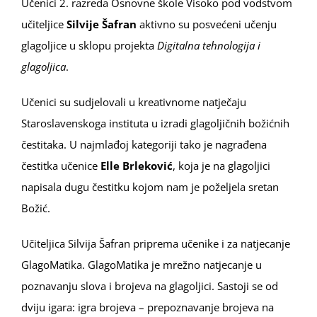
Učenici 2. razreda Osnovne škole Visoko pod vodstvom
učiteljice
Silvije Šafran
aktivno su posvećeni učenju
glagoljice u sklopu projekta
Digitalna tehnologija i
glagoljica
.
Učenici su sudjelovali u kreativnome natječaju
Staroslavenskoga instituta u izradi glagoljičnih božićnih
čestitaka. U najmlađoj kategoriji tako je nagrađena
čestitka učenice
Elle Brleković
, koja je na glagoljici
napisala dugu čestitku kojom nam je poželjela sretan
Božić.
Učiteljica Silvija Šafran priprema učenike i za natjecanje
GlagoMatika. GlagoMatika je mrežno natjecanje u
poznavanju slova i brojeva na glagoljici. Sastoji se od
dviju igara: igra brojeva – prepoznavanje brojeva na