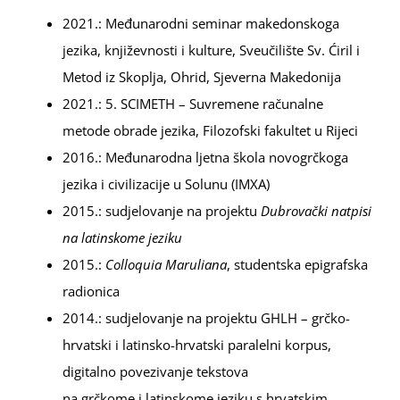
2021.: Međunarodni seminar makedonskoga
jezika, književnosti i kulture, Sveučilište Sv. Ćiril i
Metod iz Skoplja, Ohrid, Sjeverna Makedonija
2021.: 5. SCIMETH – Suvremene računalne
metode obrade jezika, Filozofski fakultet u Rijeci
2016.: Međunarodna ljetna škola novogrčkoga
jezika i civilizacije u Solunu (IMXA)
2015.: sudjelovanje na projektu
Dubrovački natpisi
na latinskome jeziku
2015.:
Colloquia Maruliana
, studentska epigrafska
radionica
2014.: sudjelovanje na projektu GHLH – grčko-
hrvatski i latinsko-hrvatski paralelni korpus,
digitalno povezivanje tekstova
na grčkome i latinskome jeziku s hrvatskim