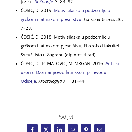
jeziku.
SaZnanje
3: 84–92.
ĆOSIĆ, D. 2019.
Motiv silaska u podzemlje u
grčkom i latinskom pjesništvu.
Latina et Graeca
36:
7–28.
ĆOSIĆ, D. 2018. Motiv silaska u podzemlje u
grčkom i latinskom pjesništvu, Filozofski fakultet
Sveučilišta u Zagrebu (diplomski rad)
ĆOSIĆ, D.; P. MATOVIĆ; M. MRGAN. 2016.
Antički
uzori u Džamanjićevu latinskom prijevodu
Odiseje
.
Kroatologija
7,1: 31–44.
Podijeli!
Facebook
X
LinkedIn
WhatsApp
Pinterest
Email: