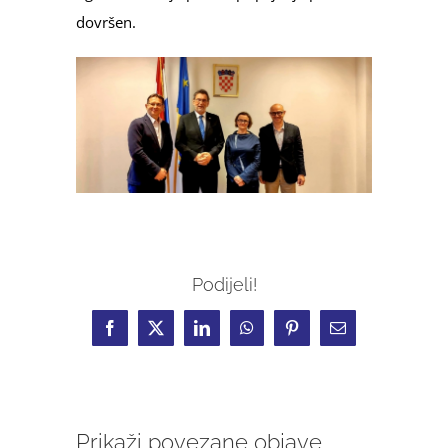
dovršen.
Podijeli!
Facebook
X
LinkedIn
WhatsApp
Pinterest
Email:
Prikaži povezane objave