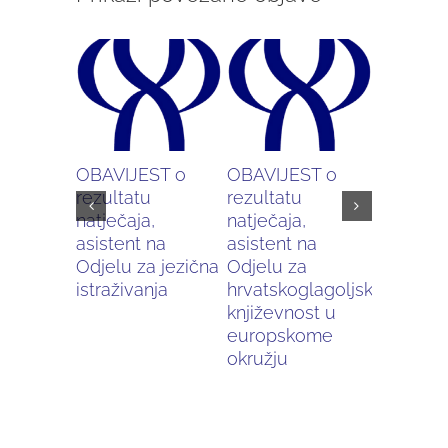
OBAVIJEST o
OBAVIJEST o
Hrvatski
rezultatu
rezultatu
Prvotisa
natječaja,
natječaja,
Aleksand
asistent na
asistent na
knjižnici
Odjelu za jezična
Odjelu za
istraživanja
hrvatskoglagoljsku
književnost u
europskome
okružju