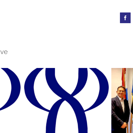
Fac
ave