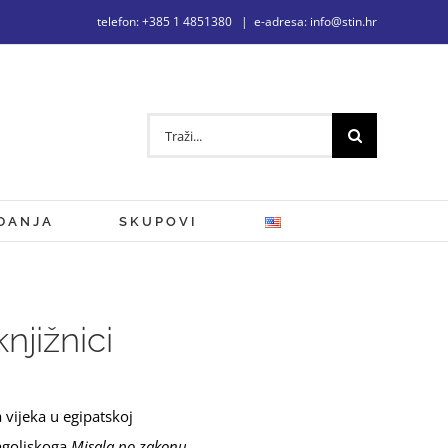
telefon: +385 1 4851380
|
e-adresa: info@stin.hr
Traži...
DANJA
SKUPOVI
njižnici
 vijeka u egipatskoj
lagoljskoga
Misala po zakonu