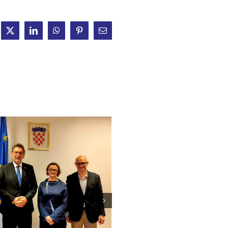
ebook
X
LinkedIn
WhatsApp
Pinterest
Email: