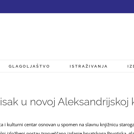
GLAGOLJAŠTVO
ISTRAŽIVANJA
IZ
isak u novoj Aleksandrijskoj k
ca i kulturni centar osnovan u spomen na slavnu knjižnicu staroga
stalni izložbeni postav trosveščano izdanje hrvatskoga Prvotiska, g