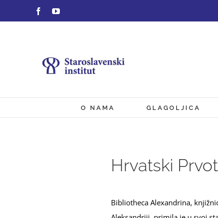
Skip
Facebook
YouTube
to
content
O NAMA
GLAGOLJICA
Hrvatski Prvot
Bibliotheca Alexandrina, knjižni
Aleksandriji, primila je u svoj 