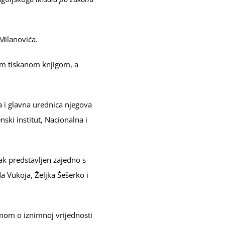
 Milanovića.
om tiskanom knjigom, a
a i glavna urednica njegova
ski institut, Nacionalna i
sak predstavljen zajedno s
da Vukoja, Željka Šešerko i
ednom o iznimnoj vrijednosti