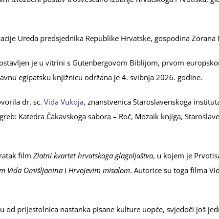
anizacije Ureda predsjednika Republike Hrvatske, gospodina Zorana
postavljen je u vitrini s Gutenbergovom Biblijom, prvom europsk
avnu egipatsku knjižnicu održana je 4. svibnja 2026. godine.
orila dr. sc.
Vida Vukoja
, znanstvenica Staroslavenskoga institut
agreb: Katedra Čakavskoga sabora – Roč, Mozaik knjiga, Staroslaven
ratak film
Zlatni kvartet hrvatskoga glagoljaštva
, u kojem je Prvoti
om Vida Omišljanina
i
Hrvojevim misalom
. Autorice su toga filma Vi
nu od prijestolnica nastanka pisane kulture uopće, svjedoči još j