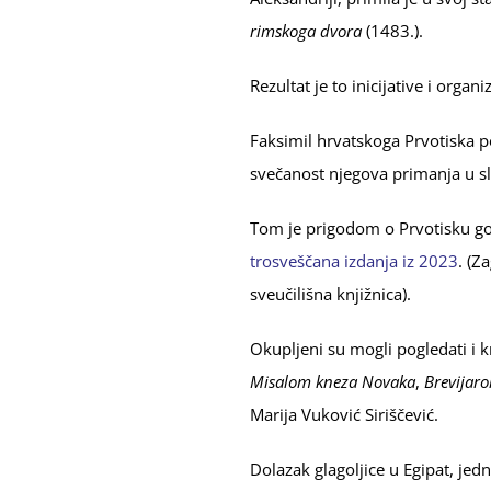
rimskoga dvora
(1483.).
Rezultat je to inicijative i org
Faksimil hrvatskoga Prvotiska 
svečanost njegova primanja u sl
Tom je prigodom o Prvotisku gov
trosveščana izdanja iz 2023
. (Z
sveučilišna knjižnica).
Okupljeni su mogli pogledati i k
Misalom kneza Novaka
,
Brevijar
Marija Vuković Siriščević.
Dolazak glagoljice u Egipat, jed