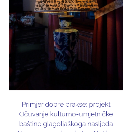
Primjer dobre prakse: projekt
Očuvanje kulturno-umjetničke
baštine glagoljaškoga nasljeđa