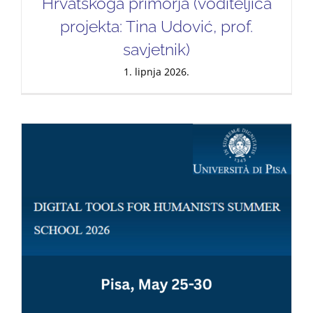
Hrvatskoga primorja (voditeljica
projekta: Tina Udović, prof.
savjetnik)
1. lipnja 2026.