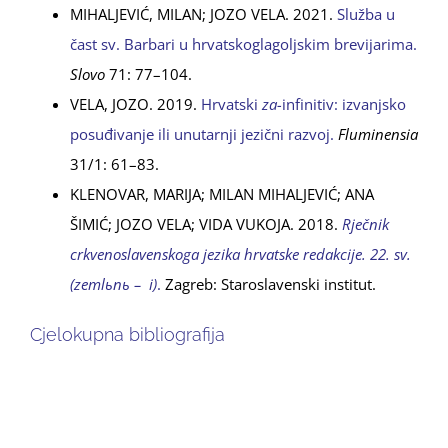
MIHALJEVIĆ, MILAN; JOZO VELA. 2021.
Služba u
čast sv. Barbari u hrvatskoglagoljskim brevijarima.
Slovo
71: 77–104.
VELA, JOZO. 2019.
Hrvatski
za-
infinitiv: izvanjsko
posuđivanje ili unutarnji jezični razvoj.
Fluminensia
31/1: 61–83.
KLENOVAR, MARIJA; MILAN MIHALJEVIĆ; ANA
ŠIMIĆ; JOZO VELA; VIDA VUKOJA. 2018.
Rječnik
crkvenoslavenskoga jezika hrvatske redakcije. 22. sv.
(zemlьnь – i)
.
Zagreb: Staroslavenski institut.
Cjelokupna bibliografija