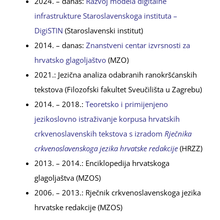
2024. – danas:
Razvoj modela digitalne
infrastrukture Staroslavenskoga instituta –
DigiSTIN
(Staroslavenski institut)
2014. – danas:
Znanstveni centar izvrsnosti za
hrvatsko glagoljaštvo
(MZO)
2021.: Jezična analiza odabranih ranokršćanskih
tekstova (Filozofski fakultet Sveučilišta u Zagrebu)
2014. – 2018.:
Teoretsko i primijenjeno
jezikoslovno istraživanje korpusa hrvatskih
crkvenoslavenskih tekstova s izradom
Rječnika
crkvenoslavenskoga jezika hrvatske redakcije
(HRZZ)
2013. – 2014.: Enciklopedija hrvatskoga
glagoljaštva (MZOS)
2006. – 2013.: Rječnik crkvenoslavenskoga jezika
hrvatske redakcije (MZOS)