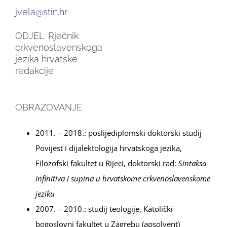
jvela@stin.hr
ODJEL: Rječnik
crkvenoslavenskoga
jezika hrvatske
redakcije
OBRAZOVANJE
2011. – 2018.: poslijediplomski doktorski studij
Povijest i dijalektologija hrvatskoga jezika,
Filozofski fakultet u Rijeci, doktorski rad:
Sintaksa
infinitiva i supina u hrvatskome crkvenoslavenskome
jeziku
2007. – 2010.: studij teologije, Katolički
bogoslovni fakultet u Zagrebu (apsolvent)