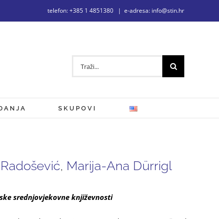
telefon: +385 1 4851380
|
e-adresa: info@stin.hr
Traži...
DANJA
SKUPOVI
 Radošević
,
Marija-Ana Dürrigl
tske srednjovjekovne književnosti