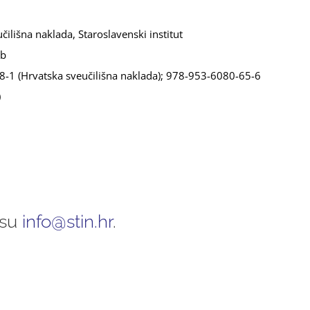
ilišna naklada, Staroslavenski institut
b
1 (Hrvatska sveučilišna naklada); 978-953-6080-65-6
)
esu
info@stin.hr
.