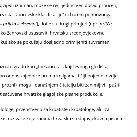
povijedi izniman, može se reći jedinstven dosad proučen,
 vrsta „žanrovske klasifikacije“ ili barem pojmovnoga
– prilika –
eksempl
), dotle su drugi primjeri (npr.
pritča,
eško žanrovski usustaviti hrvatsku srednjovjekovnu
ku) ako se pokušaju dosljedno primijeniti suvremeni
oznatu građu kao „thesaurus“ s književnoga gledišta,
van odnos zajednice prema knjigama, i čiji pojedini ovdje
i prozni), mogu i današnjem čitatelju biti zanimljivi i pužiti
st sačuvane hrvatske glagoljske pisane produkcije.
ilologe, prvenstveno za kroatiste i kroatologe, ali i za
uge istraživače koje zanima hrvatska srednjovjekovna pisana