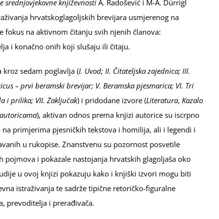
ke srednjovjekovne književnosti
A. Radošević i M-A. Dürrigl
traživanja hrvatskoglagoljskih brevijara usmjerenog na
 je fokus na aktivnom čitanju svih njenih članova:
lja i konačno onih koji slušaju ili čitaju.
 kroz sedam poglavlja (
I. Uvod; II. Čitateljska zajednica; III.
ticus – prvi beramski brevijar; V. Beramska pjesmarica; VI. Tri
i prilika; VII. Zaključak
) i pridodane izvore (
Literatura
,
Kazalo
o autoricama
), aktivan odnos prema knjizi autorice su iscrpno
 na primjerima pjesničkih tekstova i homilija, ali i legendi i
odavanih u rukopise. Znanstvenu su pozornost posvetile
h pojmova i pokazale nastojanja hrvatskih glagoljaša oko
udije u ovoj knjizi pokazuju kako i knjiški izvori mogu biti
vna istraživanja te sadrže tipične retoričko-figuralne
, prevoditelja i prerađivača.