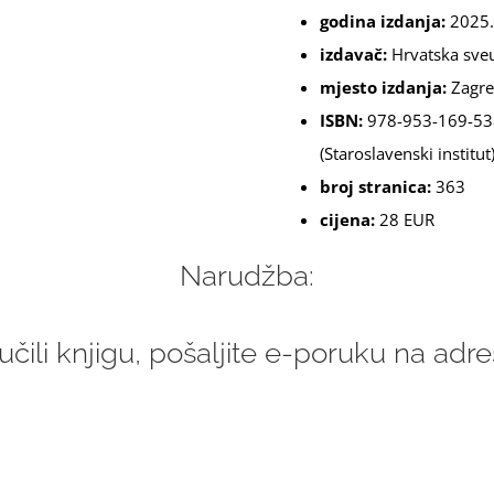
godina izdanja:
2025.
izdavač:
Hrvatska sveuč
mjesto izdanja:
Zagre
ISBN:
978-953-169-538-
(Staroslavenski institut
broj stranica:
363
cijena:
28 EUR
Narudžba:
učili knjigu, pošaljite e-poruku na adr