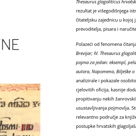
Thesaurus glagoliticus hrvats
rezultat je višegodišnjega is
čitateljsku zajednicu u kojoj
prevoditelja, pisara i naručite
Polazeći od fenomena čitanja
Brevijar; IV. Thesaurus glagoli
pojma za jedan: eksempl, pelda 
autora
,
Napomena
,
Bilješke 
analizirale i pokazale osobito
cjelovitih oficija, kasnije d
propitivanju nekih žanrovski
usustavljivanja pojmovlja. St
relevantno područje za knjiže
postupke hrvatskih glagoljaša