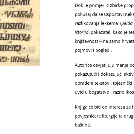
Dok je primjer iz zbirke pro
pokušaj da se uspostavi neka
razlikovanja leksema (
pelda 
ištorija
) pokazatelj kako je t
književnost (
i
ne samo hrvats
pojmovi i pogledi.
Autorice osvjetljuju manje p
pokazujući i dokazujući akti
obrađeni tekstovi, (pjesnički 
uvid u bogatstvo i raznoliko
Knjiga će biti od interesa za f
povjesničare liturgije te dr
baština.