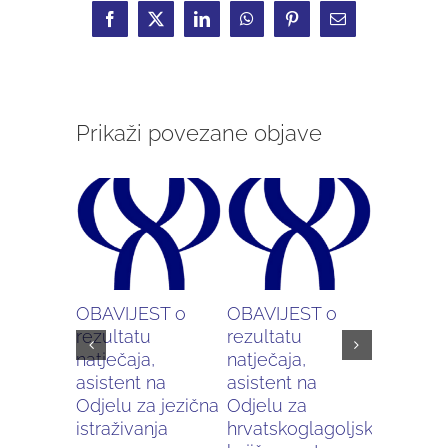
Facebook
X
LinkedIn
WhatsApp
Pinterest
Email:
Prikaži povezane objave
OBAVIJEST o
OBAVIJEST o
Pripajan
rezultatu
rezultatu
Starosl
natječaja,
natječaja,
instituta
asistent na
asistent na
za hrvats
Odjelu za jezična
Odjelu za
istraživanja
hrvatskoglagoljsku