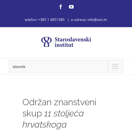
Skip
Facebook
YouTube
to
telefon: +385 1 4851380
|
e-adresa: info@stin.hr
content
Izbornik
Održan znanstveni
skup
11 stoljeća
hrvatskoga