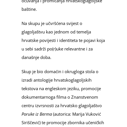
očuvanja i promicanja hrvatskoglagoljske
baštine.
Na skupu je učvršćena svijest o
glagoljaštvu kao jednom od temelja
hrvatske povijesti i identiteta te pojavi koja
u sebi sadrži po(r)uke relevantne i za
današnje doba.
Skup je bio domaćin i okrugloga stola o
izradi antologije hrvatskoglagoljskih
tekstova na engleskom jeziku, promocije
dokumentarnoga filma o Znanstvenom
centru izvrsnosti za hrvatsko glagoljaštvo
Poruke iz Berma
(autorica: Marija Vuković
Siriščević) te promocije zbornika učeničkih