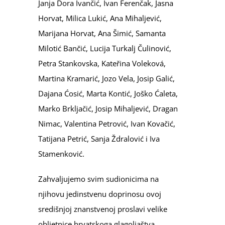
Janja Dora Ivančić, Ivan Ferenčak, Jasna
Horvat, Milica Lukić, Ana Mihaljević,
Marijana Horvat, Ana Šimić, Samanta
Milotić Bančić, Lucija Turkalj Čulinović,
Petra Stankovska, Kateřina Voleková,
Martina Kramarić, Jozo Vela, Josip Galić,
Dajana Ćosić, Marta Kontić, Joško Ćaleta,
Marko Brkljačić, Josip Mihaljević, Dragan
Nimac, Valentina Petrović, Ivan Kovačić,
Tatijana Petrić, Sanja Ždralović i Iva
Stamenković.
Zahvaljujemo svim sudionicima na
njihovu jedinstvenu doprinosu ovoj
središnjoj znanstvenoj proslavi velike
obljetnice hrvatskoga glagoljaštva.