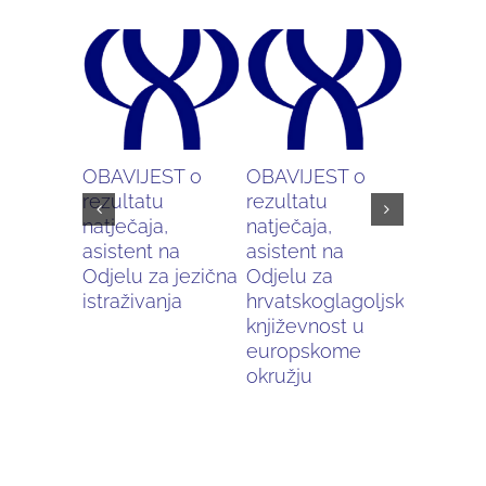
OBAVIJEST o
OBAVIJEST o
Pripajan
rezultatu
rezultatu
Starosl
natječaja,
natječaja,
instituta
asistent na
asistent na
za hrvats
Odjelu za jezična
Odjelu za
istraživanja
hrvatskoglagoljsku
književnost u
europskome
okružju