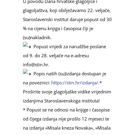
U povodu Dana hrvatske glagoljice i
glagoljaštva, koji obilježavamo 22. veljače,
Staroslavenski institut daruje popust od 30
% na cijenu knjiga i časopisa čiji je
(su)nakladnik.
Popust vrijedi za narudžbe poslane
od 9. do 28. veljače na e-adresu
info@stin.hr.
Popis naših (su)izdanja dostupan je
na poveznici:
https://stin.hr/izdanja/
.*
Proširite svoje glagoljaške vidike vrijednim
izdanjima Staroslavenskoga instituta!
* Popust se ne odnosi na knjige i časopise
od čijega izdanja nije prošlo 12 mjeseci te
na izdanja »Misala kneza Novaka«, »Misala