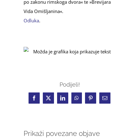
po zakonu rimskoga dvora« te »Brevijara
Vida Omišljanina«.
Odluka
.
Podijeli!
Facebook
X
LinkedIn
WhatsApp
Pinterest
Email:
Prikaži povezane objave