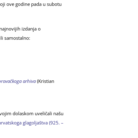
 koji ove godine pada u subotu
najnovijih izdanja o
ili samostalno:
brovačkoga arhiva
(Kristian
svojim dolaskom uveličali našu
hrvatskoga glagoljaštva (925. –