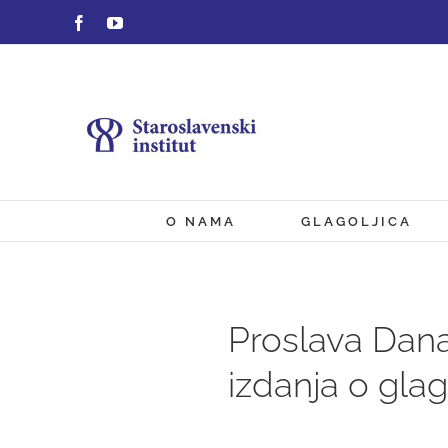
Skip
Facebook
YouTube
to
content
O NAMA
GLAGOLJICA
Proslava Dana
izdanja o glag