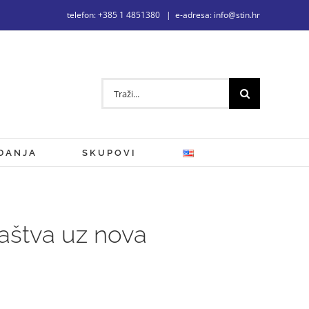
telefon: +385 1 4851380
|
e-adresa: info@stin.hr
Traži...
DANJA
SKUPOVI
jaštva uz nova