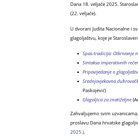
Dana 18. veljače 2025. Staroslav
(22. veljače).
U dvorani Judita Nacionalne i sv
glagoljaštvu, koje je Staroslave
Spas-tradicija: Otkrivanje 
Sintaksa imperativnih reče
Pripovijedanje o glagoljaštv
Srednjovjekovna dubrovačk
Paskojević)
Glagoljica za znatiželjne
(A
Zahvaljujemo svim uzvanicama, l
proslavu Dana hrvatske glagoljic
2025.)
.