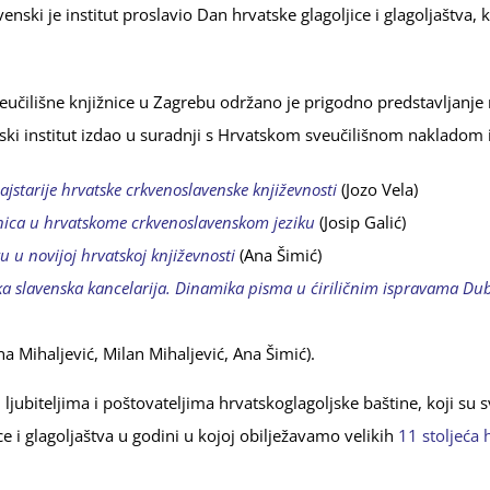
enski je institut proslavio Dan hrvatske glagoljice i glagoljaštva,
eučilišne knjižnice u Zagrebu održano je prigodno predstavljanje 
nski institut izdao u suradnji s Hrvatskom sveučilišnom nakladom 
najstarije hrvatske crkvenoslavenske književnosti
(Jozo Vela)
nica u hrvatskome crkvenoslavenskom jeziku
(Josip Galić)
u u novijoj hrvatskoj književnosti
(Ana Šimić)
a slavenska kancelarija. Dinamika pisma u ćiriličnim ispravama Du
na Mihaljević, Milan Mihaljević, Ana Šimić).
jubiteljima i poštovateljima hrvatskoglagoljske baštine, koji su 
e i glagoljaštva u godini u kojoj obilježavamo velikih
11 stoljeća 