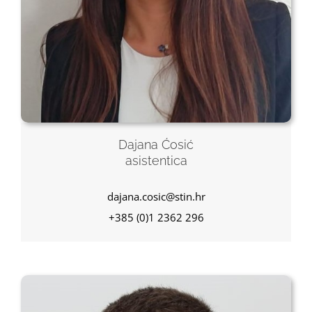
Dajana Ćosić
asistentica
dajana.cosic@stin.hr
+385 (0)1 2362 296