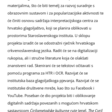
materijalima, što će biti temelj za razvoj suradnje s
obrazovnim sustavom i za popularizacijske aktivnosti te
će činiti osnovu sadržaja interpretacijskoga centra za
hrvatsko glagoljaštvo, koji se planira oblikovati u
prostorima Staroslavenskoga instituta. U sklopu
projekta izradit će se odostražni rječnik hrvatskoga
crkvenoslavenskog jezika. Radit će se na digitalizaciji
rukopisa, ali i stručne literature koja će olakšati
znanstveni rad. Skenirani će se tekstovi očitavati s
pomoću programa za HTR i OCR. Razvijat će se
institutska baza glagoljaškoga pjevanja. Razvijat će se
institutske društvene mreže, kao što su Facebook i
YouTube. Poseban će dio projekta biti i oblikovanje
digitalnih sadržaja povezanih s mogućom hrvatskom
sastavnicom
Ćirilometodske kulturne
rute
(engl.
The Cyril