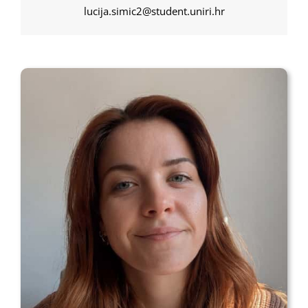
lucija.simic2@student.uniri.hr