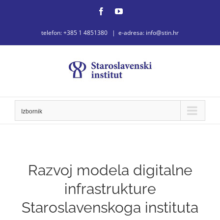
Skip
Facebook
YouTube
to
telefon: +385 1 4851380
|
e-adresa: info@stin.hr
content
Izbornik
Razvoj modela digitalne
infrastrukture
Staroslavenskoga instituta