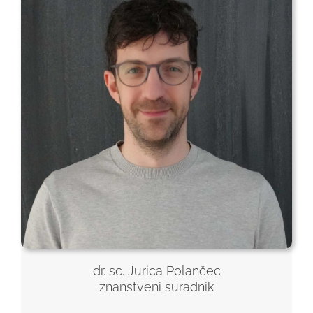
dr. sc. Jurica Polančec
znanstveni suradnik