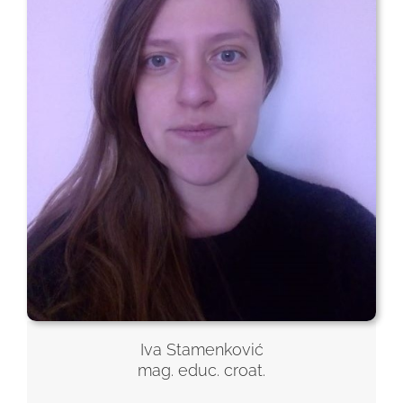
Iva Stamenković
mag. educ. croat.