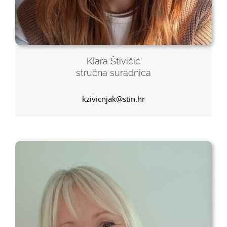
Klara Štivičić
stručna suradnica
kzivicnjak@stin.hr